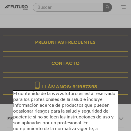
PREGUNTAS FRECUENTES
CONTACTO
LLÁMANOS: 911987398
El contenido de la www.futuro.es está reservado
para los profesionales de la salud e incluye
información acerca de productos que pueden
ocasionar riesgos para la salud y seguridad del
paciente si no se leen las instrucciones de uso y
PRODUCTS
son aplicadas por un profesional. En
cumplimiento de la normativa vigente, a