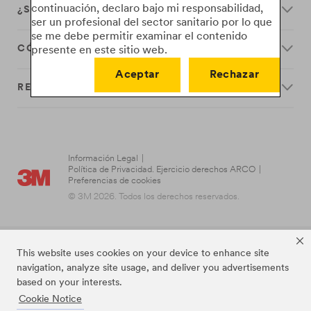
continuación, declaro bajo mi responsabilidad,
¿SEGUIMOS?
ser un profesional del sector sanitario por lo que
se me debe permitir examinar el contenido
CÓMO FUNCIONAN
presente en este sitio web.
Aceptar
Rechazar
RECURSOS
Información Legal
|
Política de Privacidad. Ejercicio derechos ARCO
|
Preferencias de cookies
© 3M 2026. Todos los derechos reservados.
This website uses cookies on your device to enhance site
navigation, analyze site usage, and deliver you advertisements
based on your interests.
Cookie Notice