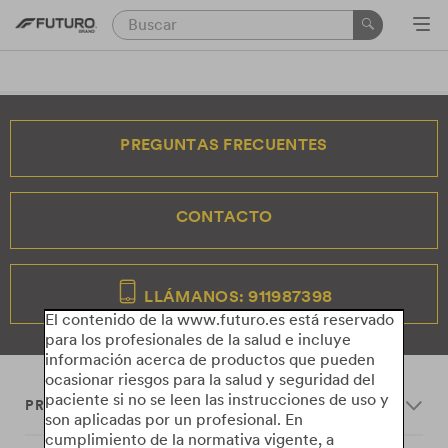
PREGUNTAS FRECUENTES
CONTACTO
LLÁMANOS: 911987398
El contenido de la www.futuro.es está reservado
para los profesionales de la salud e incluye
información acerca de productos que pueden
ocasionar riesgos para la salud y seguridad del
paciente si no se leen las instrucciones de uso y
PRODUCTS
son aplicadas por un profesional. En
cumplimiento de la normativa vigente, a