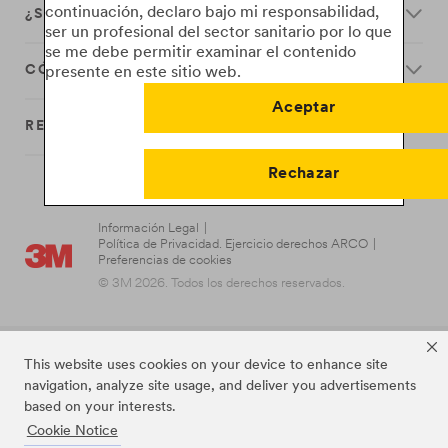
continuación, declaro bajo mi responsabilidad,
¿SEGUIMOS?
ser un profesional del sector sanitario por lo que
se me debe permitir examinar el contenido
CÓMO FUNCIONAN
presente en este sitio web.
Aceptar
RECURSOS
Rechazar
Información Legal
|
Política de Privacidad. Ejercicio derechos ARCO
|
Preferencias de cookies
© 3M 2026. Todos los derechos reservados.
This website uses cookies on your device to enhance site
navigation, analyze site usage, and deliver you advertisements
based on your interests.
Cookie Notice