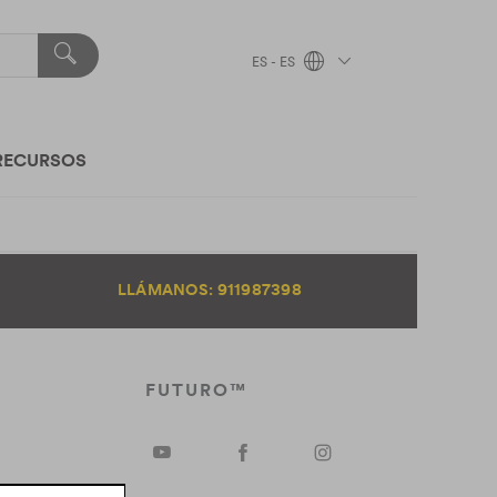
ES - ES
RECURSOS
LLÁMANOS: 911987398
FUTURO™