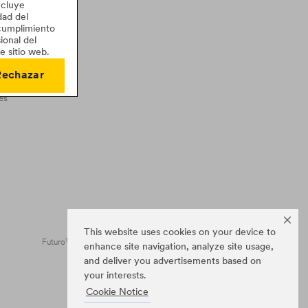
ncluye
dad del
 cumplimiento
ional del
cto
e sitio web.
Rechazar
es
This website uses cookies on your device to
Futuro™ es una marca comercial de 3M.
enhance site navigation, analyze site usage,
and deliver you advertisements based on
your interests.
Cookie Notice