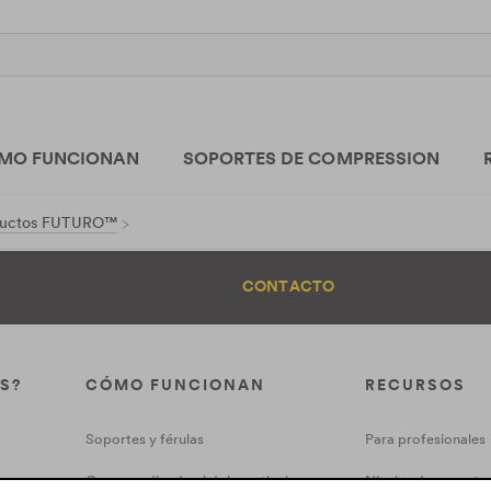
MO FUNCIONAN
SOPORTES DE COMPRESSION
oductos FUTURO™
CONTACTO
S?
CÓMO FUNCIONAN
RECURSOS
Soportes y férulas
Para profesionales
Comprendiendo el dolor articular
Niveles de soporte