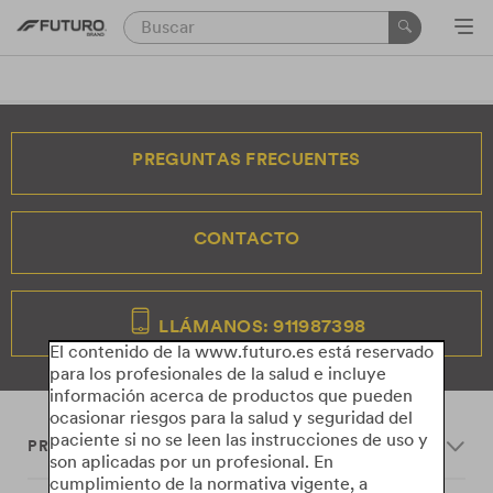
PREGUNTAS FRECUENTES
CONTACTO
LLÁMANOS: 911987398
El contenido de la www.futuro.es está reservado
para los profesionales de la salud e incluye
información acerca de productos que pueden
ocasionar riesgos para la salud y seguridad del
paciente si no se leen las instrucciones de uso y
PRODUCTS
son aplicadas por un profesional. En
cumplimiento de la normativa vigente, a