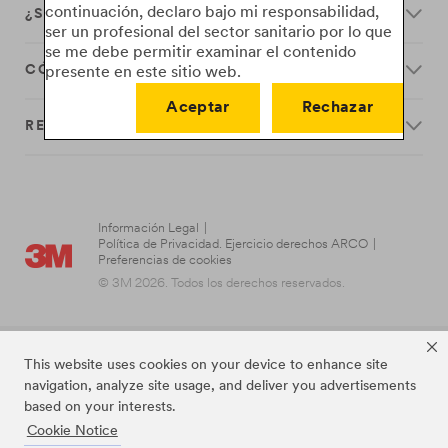
continuación, declaro bajo mi responsabilidad,
¿SEGUIMOS?
ser un profesional del sector sanitario por lo que
se me debe permitir examinar el contenido
CÓMO FUNCIONAN
presente en este sitio web.
Aceptar
Rechazar
RECURSOS
Información Legal
|
Política de Privacidad. Ejercicio derechos ARCO
|
Preferencias de cookies
© 3M 2026. Todos los derechos reservados.
This website uses cookies on your device to enhance site
navigation, analyze site usage, and deliver you advertisements
based on your interests.
Cookie Notice