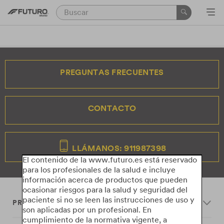
PREGUNTAS FRECUENTES
CONTACTO
LLÁMANOS: 911987398
El contenido de la www.futuro.es está reservado
para los profesionales de la salud e incluye
información acerca de productos que pueden
ocasionar riesgos para la salud y seguridad del
paciente si no se leen las instrucciones de uso y
PRODUCTS
son aplicadas por un profesional. En
cumplimiento de la normativa vigente, a