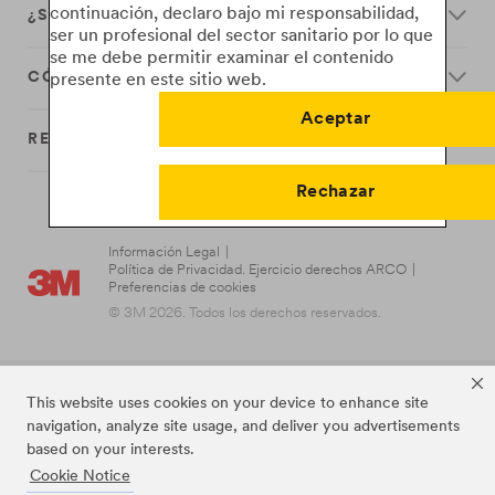
continuación, declaro bajo mi responsabilidad,
¿SEGUIMOS?
ser un profesional del sector sanitario por lo que
se me debe permitir examinar el contenido
CÓMO FUNCIONAN
presente en este sitio web.
Aceptar
RECURSOS
Rechazar
Información Legal
|
Política de Privacidad. Ejercicio derechos ARCO
|
Preferencias de cookies
© 3M 2026. Todos los derechos reservados.
This website uses cookies on your device to enhance site
navigation, analyze site usage, and deliver you advertisements
based on your interests.
Cookie Notice